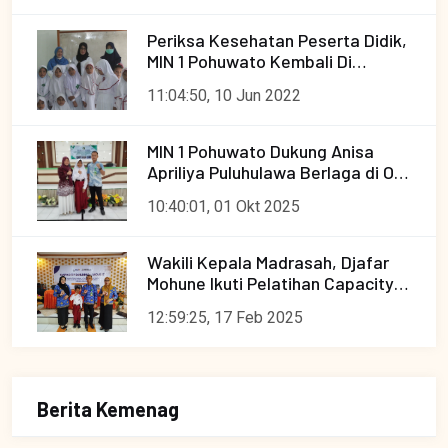
Periksa Kesehatan Peserta Didik,
MIN 1 Pohuwato Kembali Di
sambangi Tim Kesehatan
11:04:50, 10 Jun 2022
Puskesmas Paguat.
MIN 1 Pohuwato Dukung Anisa
Apriliya Puluhulawa Berlaga di OMI
Tingkat Provinsi
10:40:01, 01 Okt 2025
Wakili Kepala Madrasah, Djafar
Mohune Ikuti Pelatihan Capacity
Building Move It 2024 AIDRAN
12:59:25, 17 Feb 2025
Berita Kemenag