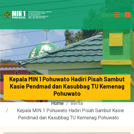
Kepala MIN 1 Pohuwato Hadiri Pisah Sambut
Kasie Pendmad dan Kasubbag TU Kemenag
Pohuwato
Home
Berita
Kepala MIN 1 Pohuwato Hadiri Pisah Sambut Kasie
Pendmad dan Kasubbag TU Kemenag Pohuwato