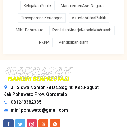
KebijakanPublik
ManajemenAsetNegara
TransparansiKeuangan
AkuntabilitasPublik
MIN1Pohuwato
PenilaianKinerjaKepalaMadrasah
PKKM
PendidikanIslam
Jl. Siswa Nomor 78 Ds.Soginti Kec.Paguat
Kab.Pohuwato Prov. Gorontalo
081243382335
min1pohuwato@gmail.com