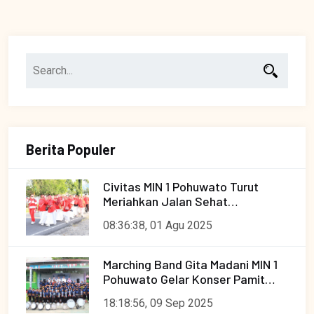
Berita Populer
Civitas MIN 1 Pohuwato Turut
Meriahkan Jalan Sehat
Pencanangan HUT RI ke-80
08:36:38, 01 Agu 2025
Tingkat Kecamatan Paguat
Marching Band Gita Madani MIN 1
Pohuwato Gelar Konser Pamit
Menuju Hulondalo Marching
18:18:56, 09 Sep 2025
Festival