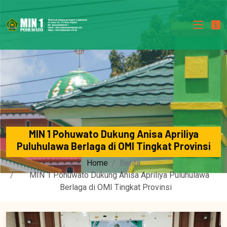
MIN 1 Pohuwato Dukung Anisa Apriliya
Puluhulawa Berlaga di OMI Tingkat Provinsi
Home
Berita
MIN 1 Pohuwato Dukung Anisa Apriliya Puluhulawa
Berlaga di OMI Tingkat Provinsi