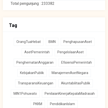
Total pengunjung : 233382
Tag
OrangTuaHebat
BMN
PenghapusanAset
AsetPemerintah
PengelolaanAset
PenghematanAnggaran
EfisiensiPemerintah
KebijakanPublik
ManajemenAsetNegara
TransparansiKeuangan
AkuntabilitasPublik
MIN1Pohuwato
PenilaianKinerjaKepalaMadrasah
PKKM
PendidikanIslam