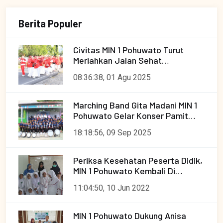
Berita Populer
Civitas MIN 1 Pohuwato Turut
Meriahkan Jalan Sehat
Pencanangan HUT RI ke-80
08:36:38, 01 Agu 2025
Tingkat Kecamatan Paguat
Marching Band Gita Madani MIN 1
Pohuwato Gelar Konser Pamit
Menuju Hulondalo Marching
18:18:56, 09 Sep 2025
Festival
Periksa Kesehatan Peserta Didik,
MIN 1 Pohuwato Kembali Di
sambangi Tim Kesehatan
11:04:50, 10 Jun 2022
Puskesmas Paguat.
MIN 1 Pohuwato Dukung Anisa